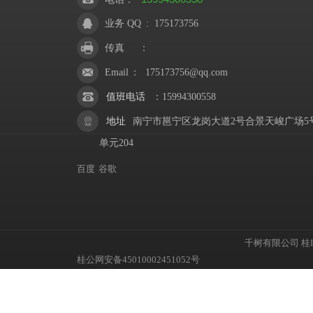
业务 QQ
:
175173756
传真
：
Email
：
175173756@qq.com
值班电话
：
15994300558
地址
南宁市邕宁区龙岗大道2号合景天峻广场5
单元204
百度
谷歌
千树有限公司
桂I
桂公网安备45010002451052号