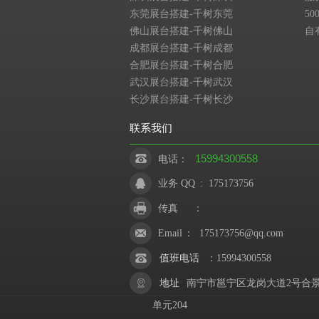
东莞展台搭建-千树东莞
5
佛山展台搭建-千树佛山
自
成都展台搭建-千树成都
合肥展台搭建-千树合肥
武汉展台搭建-千树武汉
长沙展台搭建-千树长沙
联系我们
15994300558
电话：
业务 QQ
:
175173756
传真
：
Email
：
175173756@qq.com
值班电话
：
15994300558
地址
南宁市邕宁区龙岗大道2号合景
单元204