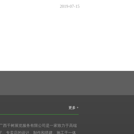
2019-07-15
更多 +
 广西千树展览服务有限公司是一家致力于高端
厅、专卖店的设计、制作和搭建、施工于一体