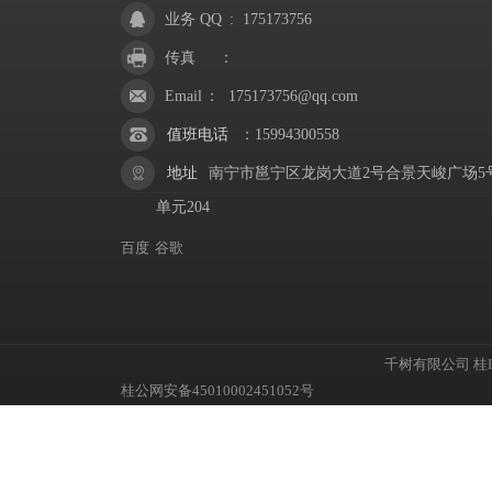
业务 QQ
:
175173756
传真
：
Email
：
175173756@qq.com
值班电话
：
15994300558
地址
南宁市邕宁区龙岗大道2号合景天峻广场5
单元204
百度
谷歌
千树有限公司
桂I
桂公网安备45010002451052号