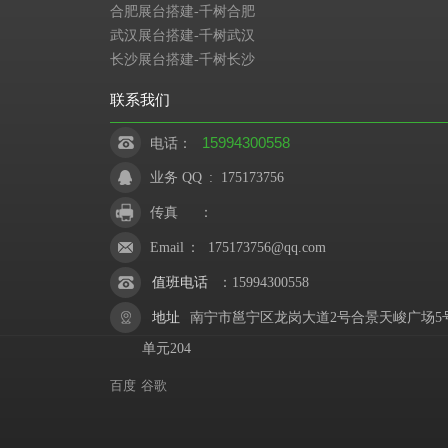
合肥展台搭建-千树合肥
武汉展台搭建-千树武汉
长沙展台搭建-千树长沙
联系我们
15994300558
电话：
业务 QQ
:
175173756
传真
：
Email
：
175173756@qq.com
值班电话
：
15994300558
地址
南宁市邕宁区龙岗大道2号合景天峻广场5
单元204
百度
谷歌