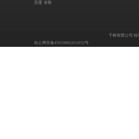
百度
谷歌
千树有限公司
桂I
桂公网安备45010002451052号