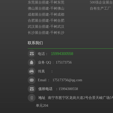
东莞展台搭建-千树东莞
500强企业展
佛山展台搭建-千树佛山
自有生产工厂
成都展台搭建-千树成都
合肥展台搭建-千树合肥
武汉展台搭建-千树武汉
长沙展台搭建-千树长沙
联系我们
15994300558
电话：
业务 QQ
:
175173756
传真
：
Email
：
175173756@qq.com
值班电话
：
15994300558
地址
南宁市邕宁区龙岗大道2号合景天峻广场5
单元204